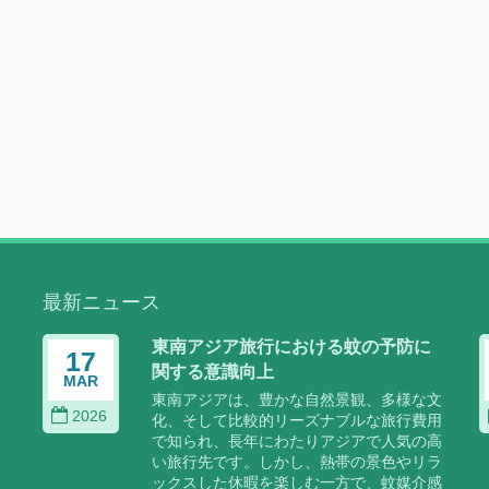
最新ニュース
A
東南アジア旅行における蚊の予防に
17
関する意識向上
MAR
設
東南アジアは、豊かな自然景観、多様な文
2026
ド
化、そして比較的リーズナブルな旅行費用
で知られ、長年にわたりアジアで人気の高
い旅行先です。しかし、熱帯の景色やリラ
ックスした休暇を楽しむ一方で、蚊媒介感