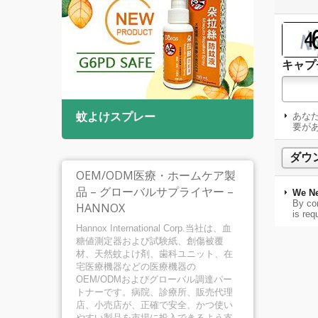
キャプ
蚊よけスプレー
口腔
あな
要が
OEM/ODM医療・ホームケア製
品 – グローバルサプライヤー –
We Ne
By con
HANNOX
is req
Hannox International Corp.当社は、血
糖値測定器および試験紙、創傷被覆
材、天然蚊よけ剤、歯科ユニット、在
宅医療機器などの医療機器の
OEM/ODMおよびグローバル調達パー
トナーです。病院、診療所、販売代理
店、小売店が、正確で安全、かつ使い
やすい製品を市場に投入できるよう支