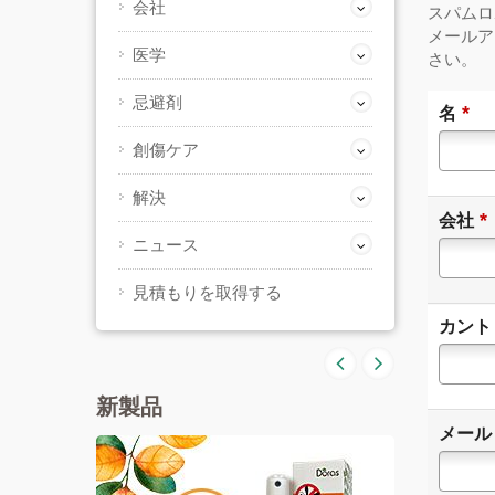
会社
スパムロ
メールア
医学
さい。
忌避剤
*
名
創傷ケア
解決
*
会社
ニュース
見積もりを取得する
カント
新製品
メール