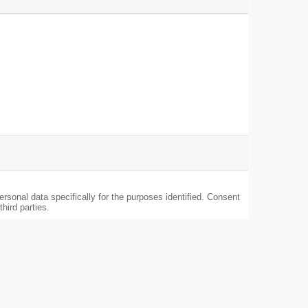
蚊よけスプレー
rsonal data specifically for the purposes identified. Consent
hird parties.