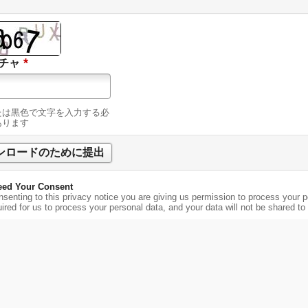
*
チャ
潰瘍治療薬
たは黒色で文字を入力する必
鼻用液体絆創膏スプレー
あります
ed Your Consent
senting to this privacy notice you are giving us permission to process your pe
uired for us to process your personal data, and your data will not be shared to t