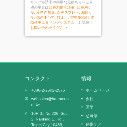
サンプル請求や簡単な見積もりをご希
望の場合は
口腔創傷洗浄液
,
口腔用ゲ
ル
,
液体絆創膏
,
点鼻スプレー
,
粘膜ゲ
ル
,
傷の手当て
,
蚊よけ
,
害虫駆除剤
,
血
糖値モニタリングシステム
、お気軽に
お問い合わせください
。
コンタクト
情報
旧アレ
HI-MUPRO創傷ハイドロゲルがTFD
+886-2-2502-2575
ホームページ
06
月9日～
クラスII医療機器認証を取得
websales@hannox.co
会社
NOV
— 慢性および中等度の滲出性創傷向けに
m.tw
医学
2025
計された、滅菌済みで安全性の高いハイ
しょう。
10F-3., No.206, Sec.
ロゲル —
忌避剤
HX）は、
2, Nanking E. Rd.,
トネット
創傷ケア
Taipei City 10489,
続きを読みます
るため