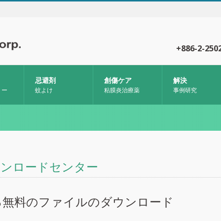
+886-2-250
忌避剤
創傷ケア
解決
リー
蚊よけ
粘膜炎治療薬
事例研究
ウンロードセンター
0％無料のファイルのダウンロード