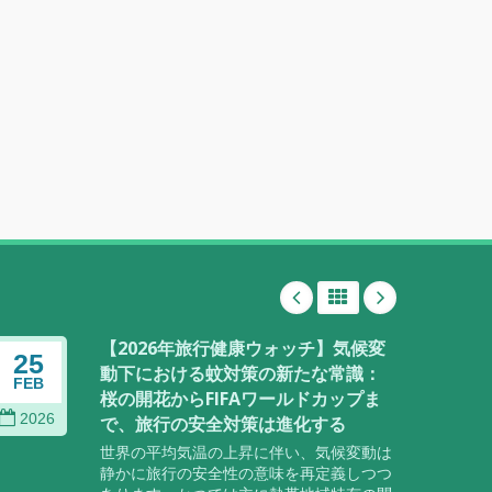
【2026年旅行健康ウォッチ】気候変
25
02
動下における蚊対策の新たな常識：
FEB
JAN
桜の開花からFIFAワールドカップま
2026
202
で、旅行の安全対策は進化する
世界の平均気温の上昇に伴い、気候変動は
静かに旅行の安全性の意味を再定義しつつ