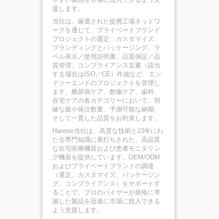
援します。
当社は、厳選された提携工場ネットワ
ークを通じて、プライベートブランド
プロジェクトの選定、カスタマイズ、
ブランディングとパッケージング、ラ
ベル表示／使用説明書、品質保証／品
質管理、コンプライアンス文書（該当
する場合はISO／CE）作成など、エン
ドツーエンドのプロジェクトを管理し
ます。糖尿病ケア、創傷ケア、歯科、
在宅ケアの各カテゴリーにおいて、明
確な最小発注数量、予測可能な納期、
そして一貫した品質をお約束します。
Hannox当社は、高度な技術と23年にわ
たる専門知識に裏打ちされた、高品質
な在宅医療機器および患者モニタリン
グ機器を提供しています。OEM/ODM
およびプライベートブランドの調達
（選定、カスタマイズ、パッケージン
グ、コンプライアンス）をサポートす
ることで、プロのバイヤーが規格に準
拠した製品を迅速に市場に投入できる
よう支援します。