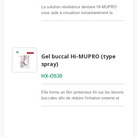
La solution révélatrice dentaire HI-MUPRO
vous aide à visualiser instantanément la
plaque dentaire cachée ! Vérifiez facilement
l’efficacité de votre brossage à domicile et
améliorez votre hygiène bucco-dentaire pour
prévenir les caries et les maladies des
gencives.
Gel buccal Hi-MUPRO (type
spray)
HX-OS30
Elle forme un film protecteur fin sur les lésions
buccales afin de réduire l'irritation externe et
de soulager rapidement la douleur. Le gel
buccal Hi-MUPRO (en spray) est conçu pour
les ulcères buccaux localisés et s'applique
localement, permettant ainsi de cibler
précisément les zones affectées. Ce produit
convient aux irritations de la muqueuse