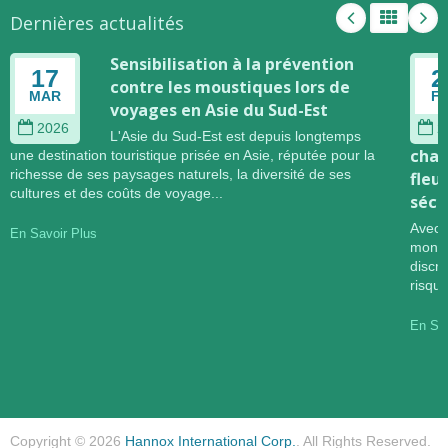
Dernières actualités
Sensibilisation à la prévention
17
2
contre les moustiques lors de
MAR
F
voyages en Asie du Sud-Est
2026
2
L'Asie du Sud-Est est depuis longtemps
chan
une destination touristique prisée en Asie, réputée pour la
richesse de ses paysages naturels, la diversité de ses
fleu
cultures et des coûts de voyage...
sécu
Avec 
En Savoir Plus
mondi
discr
risqu
En Sav
Copyright © 2026
Hannox International Corp.
. All Rights Reserved.