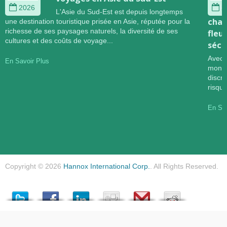
2026
2
L'Asie du Sud-Est est depuis longtemps
chan
une destination touristique prisée en Asie, réputée pour la
richesse de ses paysages naturels, la diversité de ses
fleu
cultures et des coûts de voyage...
sécu
Avec 
En Savoir Plus
mondi
discr
risqu
En Sav
Copyright © 2026
Hannox International Corp.
. All Rights Reserved.