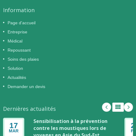
Information
Page d'accueil
Entreprise
Médical
Repoussant
Soins des plaies
Solution
Actualités
Demander un devis
Dernières actualités
Sensibilisation à la prévention
17
2
contre les moustiques lors de
MAR
F
voyages en Asie du Sud-Est