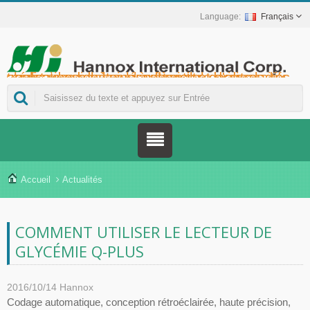
Français
Hannox International Corp. - Nous accompagnons les importateurs, grossistes et distributeurs de dispositifs médicaux, ainsi que les marques du secteur de la santé, dans le lancement de solutions non médicamenteuses pour le soin des plaies et des muqueuses, notamment pour les ulcères buccaux, les soins de support en oncologie, la protection cutanée, les soins de la muqueuse nasale et la protection des plaies à domicile. Nous proposons également une gamme plus étendue de dispositifs médicaux pour la prévention et la prise en charge du diabète, la prévention des maladies transmises par les moustiques et d'autres applications de soins à domicile.
Accueil
Actualités
COMMENT UTILISER LE LECTEUR DE
GLYCÉMIE Q-PLUS
2016/10/14
Hannox
Codage automatique, conception rétroéclairée, haute précision,