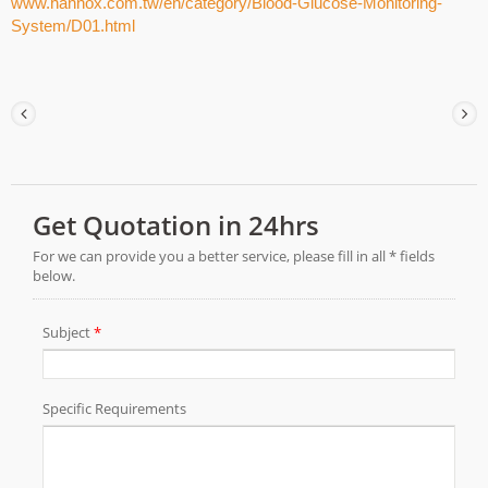
www.hannox.com.tw/en/category/Blood-Glucose-Monitoring-
System/D01.html