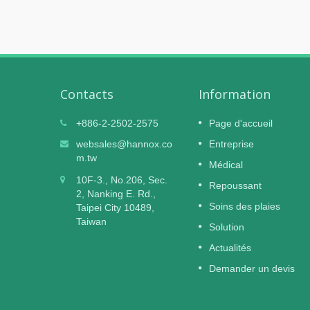
Contacts
Information
 Dubai
L'hydrogel pour plaies HI-MUPR
+886-2-2502-2575
Page d'accueil
06
h), du
obtient la certification de
websales@hannox.co
Entreprise
NOV
dispositif médical de classe II d
m.tw
Médical
2025
la TFDA
. World
10F-3., No.206, Sec.
Repoussant
and
— Un hydrogel stérile et hautement sûr,
2, Nanking E. Rd.,
s aux
conçu pour les plaies exsudatives
Soins des plaies
Taipei City 10489,
plus
chroniques et modérées —
Taiwan
Solution
En Savoir Plus
Actualités
Demander un devis