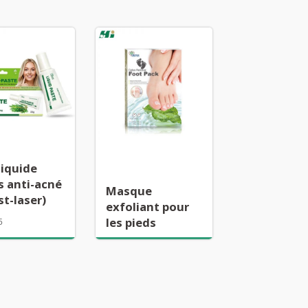
liquide
s anti-acné
Masque
st-laser)
exfoliant pour
les pieds
5