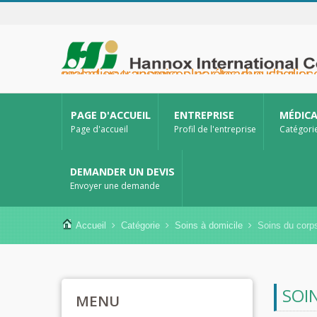
Hannox International Corp. - Nous accompagnons les importateurs, grossistes et distributeurs de dispositifs médicaux, ainsi que les marques du secteur de la santé, dans le lancement de solutions non médicamenteuses pour le soin des plaies et des muqueuses, notamment pour les ulcères buccaux, les soins de support 
PAGE D'ACCUEIL
ENTREPRISE
MÉDIC
Page d'accueil
Profil de l'entreprise
Catégori
DEMANDER UN DEVIS
Envoyer une demande
Accueil
Catégorie
Soins à domicile
Soins du corp
SOI
MENU