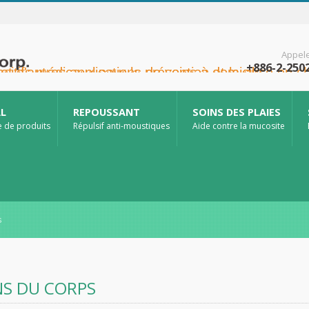
Appel
+886-2-250
en oncologie, la protection cutanée, les soins de la muqueuse nasale et la protection des plaies à domicile. Nous proposons également une gamme plus étendue de dispositifs médicaux pour la prévention et la prise en charge du diabète, la prévention des maladies transmises par les moustiques et d'autres applications de soins à domicile.
AL
REPOUSSANT
SOINS DES PLAIES
e de produits
Répulsif anti-moustiques
Aide contre la mucosite
s
NS DU CORPS