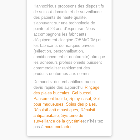
HannoxNous proposons des dispositifs
de soins à domicile et de surveillance
des patients de haute qualité,
s'appuyant sur une technologie de
pointe et 23 ans d'expertise. Nous
accompagnons les fabricants
d'équipement d'origine (OEM/ODM) et
les fabricants de marques privées
(sélection, personnalisation,
conditionnement et conformité) afin que
les acheteurs professionnels puissent
commercialiser rapidement des
produits conformes aux normes.
Demandez des échantillons ou un
devis rapide dès aujourd'hui
Rinçage
des plaies buccales
,
Gel buccal
,
Pansement liquide
,
Spray nasal
,
Gel
pour muqueuses
,
Soins des plaies
,
Répulsif anti-moustiques
,
Répulsif
antiparasitaire
,
Système de
surveillance de la glycémie
et n'hésitez
pas à
nous contacter
.