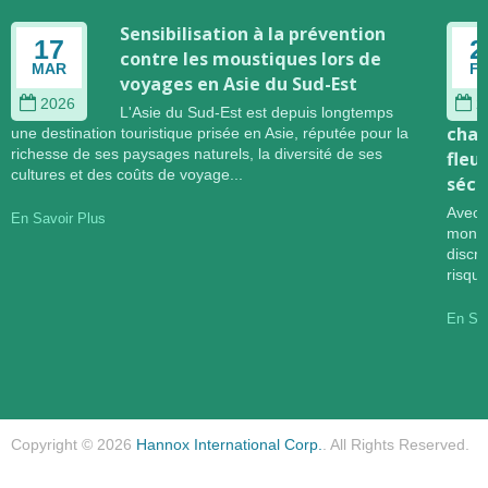
Sensibilisation à la prévention
17
2
contre les moustiques lors de
MAR
F
voyages en Asie du Sud-Est
2026
2
L'Asie du Sud-Est est depuis longtemps
chan
une destination touristique prisée en Asie, réputée pour la
richesse de ses paysages naturels, la diversité de ses
fleu
cultures et des coûts de voyage...
sécu
Avec 
En Savoir Plus
mondi
discr
risqu
En Sav
Copyright © 2026
Hannox International Corp.
. All Rights Reserved.