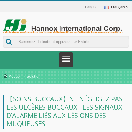
Français
Hannox International Corp. - Nous accompagnons les importateurs, grossistes et distributeurs de dispositifs médicaux, ainsi que les marques du secteur de la santé, dans le lancement de solutions non médicamenteuses pour le soin des plaies et des muqueuses, notamment pour les ulcères buccaux, les soins de support en oncologie, la protection cutanée, les soins de la muqueuse nasale et la protection des plaies à domicile. Nous proposons également une gamme plus étendue de dispositifs médicaux pour la prévention et la prise en charge du diabète, la prévention des maladies transmises par les moustiques et d'autres applications de soins à domicile.
Accueil
Solution
【SOINS BUCCAUX】NE NÉGLIGEZ PAS
LES ULCÈRES BUCCAUX : LES SIGNAUX
D’ALARME LIÉS AUX LÉSIONS DES
MUQUEUSES