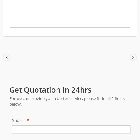
les irritations causées par les appareils
orthodontiques, les prothèses dentaires, les
traitements dentaires, la chimiothérapie ou la
radiothérapie. La pâte adhère directement à
la muqueuse buccale affectée et forme une
barrière protectrice temporaire. Cette barrière
contribue à réduire les irritations externes
causées par les aliments, les boissons, la
salive et les mouvements de la bouche,
permettant ainsi de manger, de boire et de
parler plus confortablement. Ce produit
convient aux importateurs, distributeurs,
agents, marques pharmaceutiques, circuits
dentaires, circuits de soins de soutien en
oncologie et projets de marque privée/OEM de
dispositifs médicaux. Système de
management de la qualité / TFDA / ISO 13485