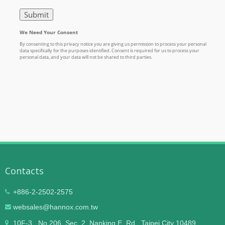
Contacts
+886-2-2502-2575
websales@hannox.com.tw
10F-3., No.206, Sec. 2, Nanking E. Rd., Taipei City 10489,