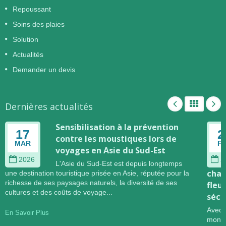
Repoussant
Soins des plaies
Solution
Actualités
Demander un devis
Dernières actualités
Sensibilisation à la prévention
17
2
contre les moustiques lors de
MAR
F
voyages en Asie du Sud-Est
2026
2
L'Asie du Sud-Est est depuis longtemps
chan
une destination touristique prisée en Asie, réputée pour la
richesse de ses paysages naturels, la diversité de ses
fleu
cultures et des coûts de voyage...
sécu
Avec 
En Savoir Plus
mondi