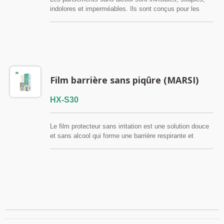
indolores et imperméables. Ils sont conçus pour les
petites coupures et les plaies où les pansements
traditionnels adhèrent mal. FSC / CE / QMS /
ISO13485
Film barrière sans piqûre (MARSI)
HX-S30
Le film protecteur sans irritation est une solution douce
et sans alcool qui forme une barrière respirante et
imperméable sur la peau. Il protège les peaux fragiles
ou fragilisées des frottements, des irritations et des
contaminants extérieurs, tout en garantissant une
application indolore. Particulièrement adapté aux soins
de stomie et à la prévention des lésions cutanées liées
aux adhésifs médicaux (MARSI). FSC / CE / QMS /
ISO13485