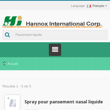
Français
Hannox International Corp. - Nous accompagnons les importateurs, grossistes et distributeurs de dispositifs médicaux, ainsi que les marques du secteur de la santé, dans le lancement de solutions non médicamenteuses pour le soin des plaies et des muqueuses, notamment pour les ulcères buccaux, les soins de support en oncologie, la protection cutanée, les soins de la muqueuse nasale et la protection des plaies à domicile. Nous proposons également une gamme plus étendue de dispositifs médicaux pour la prévention et la prise en charge du diabète, la prévention des maladies transmises par les moustiques et d'autres applications de soins à domicile.
Accueil
Résultat 1 - 5 de 5
Spray pour pansement nasal liquide