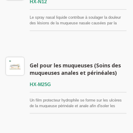
HX-N12
Le spray nasal liquide contribue à soulager la douleur
des lésions de la muqueuse nasale causées par la
radiothérapie de la tête et du cou. Il atténue également
les symptômes de la rhinite atrophique, de la sinusite
chronique, de la sécheresse nasale et de
l'encombrement nasal. Il hydrate et nettoie la cavité
nasale. FSC / QMS / ISO13485
Gel pour les muqueuses (Soins des
muqueuses anales et périnéales)
HX-M25G
Un film protecteur hydrophile se forme sur les ulcères
de la muqueuse périnéale et anale afin d'isoler les
agressions extérieures et de soulager rapidement la
douleur et les démangeaisons. Ce dispositif médical de
classe I à faible risque ne contient ni alcool, ni
antibiotiques, ni stéroïdes, ni anesthésiques et ne