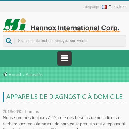
Français
Hannox International Corp. - Nous accompagnons les importateurs, grossistes et distributeurs de dispositifs médicaux, ainsi que les marques du secteur de la santé, dans le lancement de solutions non médicamenteuses pour le soin des plaies et des muqueuses, notamment pour les ulcères buccaux, les soins de support en oncologie, la protection cutanée, les soins de la muqueuse nasale et la protection des plaies à domicile. Nous proposons également une gamme plus étendue de dispositifs médicaux pour la prévention et la prise en charge du diabète, la prévention des maladies transmises par les moustiques et d'autres applications de soins à domicile.
Accueil
Actualités
APPAREILS DE DIAGNOSTIC À DOMICILE
2018/06/08
Hannox
Nous sommes toujours à l'écoute des besoins de nos clients et
recherchons constamment de nouveaux produits qui y répondent.