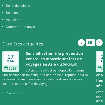
Soins des plaies
Solution
Actualités
Demander un devis
Dernières actualités
Sensibilisation à la prévention
17
2
contre les moustiques lors de
MAR
F
voyages en Asie du Sud-Est
2026
2
L'Asie du Sud-Est est depuis longtemps
chan
une destination touristique prisée en Asie, réputée pour la
richesse de ses paysages naturels, la diversité de ses
fleu
cultures et des coûts de voyage...
sécu
Avec 
En Savoir Plus
mondi
discr