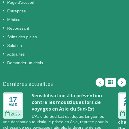
Page d'accueil
Entreprise
Médical
Repoussant
Soins des plaies
Solution
Actualités
Demander un devis
Dernières actualités
Sensibilisation à la prévention
17
2
contre les moustiques lors de
MAR
F
voyages en Asie du Sud-Est
2026
2
L'Asie du Sud-Est est depuis longtemps
chan
une destination touristique prisée en Asie, réputée pour la
richesse de ses paysages naturels, la diversité de ses
fleu