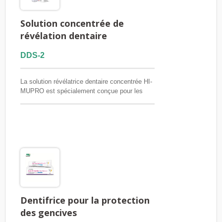
Solution concentrée de
révélation dentaire
DDS-2
La solution révélatrice dentaire concentrée HI-
MUPRO est spécialement conçue pour les
cliniques dentaires afin d'aider les patients à
identifier facilement l'accumulation de plaque
et à améliorer leurs habitudes d'hygiène
buccale. Grâce à sa formule concentrée
économique, cette solution permet de réaliser
davantage d'applications par flacon, ce qui en
fait un outil idéal pour une utilisation au
fauteuil dentaire.
Dentifrice pour la protection
des gencives