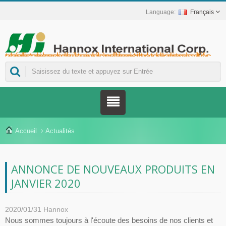
Français
Hannox International Corp. - Nous accompagnons les importateurs, grossistes et distributeurs de dispositifs médicaux, ainsi que les marques du secteur de la santé, dans le lancement de solutions non médicamenteuses pour le soin des plaies et des muqueuses, notamment pour les ulcères buccaux, les soins de support en oncologie, la protection cutanée, les soins de la muqueuse nasale et la protection des plaies à domicile. Nous proposons également une gamme plus étendue de dispositifs médicaux pour la prévention et la prise en charge du diabète, la prévention des maladies transmises par les moustiques et d'autres applications de soins à domicile.
Accueil
Actualités
ANNONCE DE NOUVEAUX PRODUITS EN
JANVIER 2020
2020/01/31
Hannox
Nous sommes toujours à l'écoute des besoins de nos clients et