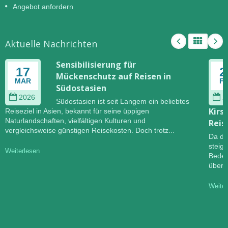
Angebot anfordern
Aktuelle Nachrichten
Sensibilisierung für
17
2
Mückenschutz auf Reisen in
MAR
F
Südostasien
2026
2
Südostasien ist seit Langem ein beliebtes
Kirs
Reiseziel in Asien, bekannt für seine üppigen
Naturlandschaften, vielfältigen Kulturen und
Reis
vergleichsweise günstigen Reisekosten. Doch trotz...
Da di
steig
Weiterlesen
Bedeu
übert
Weiter