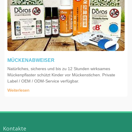
MÜCKENABWEISER
Natürliches, sicheres und bis zu 12 Stunden wirksames
Mückenpflaster schützt Kinder vor Mückenstichen. Private
Label / OEM / ODM-Service verfügbar.
Weiterlesen
Kontakte