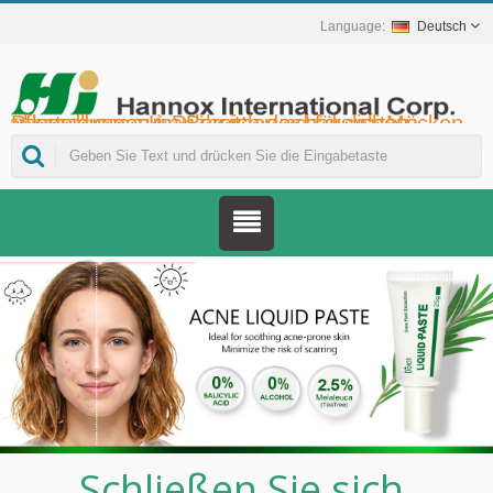
Deutsch
Hannox International Corp. - Wir unterstützen Importeure, Großhändler, Distributoren und Marken im Gesundheitswesen bei der Markteinführung von medikamentenfreien Wund- und Schleimhautpflegeprodukten für Mundgeschwüre, die unterstützende Krebstherapie, den Hautschutz, die Nasenschleimhautpflege und die Wundversorgung zu Hause. Darüber hinaus bieten wir ein breiteres Spektrum an Medizinprodukten zur Diabetesprävention und -behandlung, zur Prävention von durch Mücken übertragenen Krankheiten und für weitere Anwendungen im Bereich der häuslichen Pflege.
Schließen Sie sich 