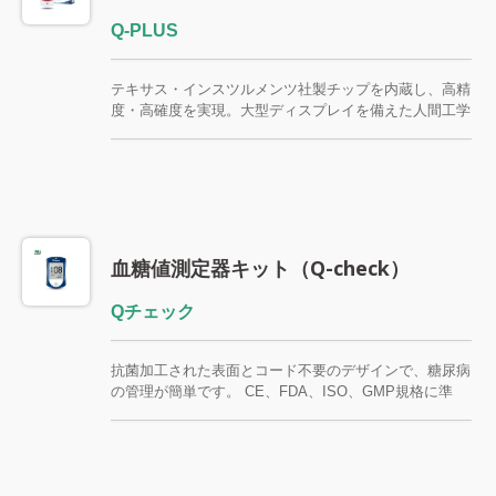
Q-PLUS
テキサス・インスツルメンツ社製チップを内蔵し、高精
度・高確度を実現。大型ディスプレイを備えた人間工学
に基づいた設計で、コーディング不要、操作も簡単。
CE、FDA、ISO、GMP規格に準拠。
血糖値測定器キット（Q-check）
Qチェック
抗菌加工された表面とコード不要のデザインで、糖尿病
の管理が簡単です。 CE、FDA、ISO、GMP規格に準
拠。