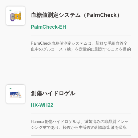
血糖値測定システム（PalmCheck）
PalmCheck-EH
PalmCheck血糖値測定システムは、新鮮な毛細血管全
血中のグルコース（糖）を定量的に測定することを目的
としています。PalmCheckには、ケトン体警告機能、
食前・食後マーキング機能、4セットのリマインダー機
能が搭載されています。 ※mg/dLとmmol/Lの両方の単
位が利用可能です。
創傷ハイドロゲル
HX-WH22
Hannox創傷ハイドロゲルは、滅菌済みの非晶質ドレッ
シング材であり、軽度から中等度の創傷滲出液を吸収
し、外部の細菌を隔離するだけでなく、創傷に湿潤環境