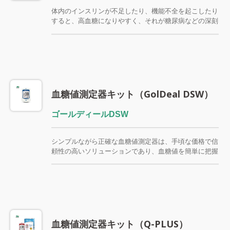
体内のインスリンが不足したり、機能不全を起こしたり
すると、高血糖になりやすく、それが糖尿病などの深刻
な問題を引き起こす可能性があります。糖尿病の方は、
血糖値を目標範囲内に保つことが非常に重要です。
Hannox高精度の血糖値測定器は、毎日の血糖値をモニ
タリングすることで、血糖値を正常レベルに維持するの
に役立ちます。
血糖値測定器キット（GolDeal DSW）
ゴールディールDSW
シンプルながら正確な血糖値測定器は、手頃な価格で信
頼性の高いソリューションであり、血糖値を簡単に把握
できます。 モニターはシンプルで直感的なデザインな
ので、誰でも簡単に使用できます。
血糖値測定器キット（Q-PLUS）