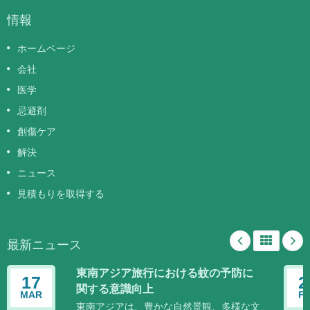
情報
ホームページ
会社
医学
忌避剤
創傷ケア
解決
ニュース
見積もりを取得する
最新ニュース
東南アジア旅行における蚊の予防に
17
2
関する意識向上
MAR
F
東南アジアは、豊かな自然景観、多様な文