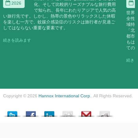
2026
2
化、そして比較的リーズナブルな旅行費用
で知られ、長年にわたりアジアで人気の高
世界
い旅行先です。しかし、熱帯の景色やリラックスした休暇
全性
を楽しむ一方で、蚊媒介感染症のリスクは旅行者が見過ご
域特
してはならない重要な要素です。
「北
都市
続きを読みます
もは
ての
続き
Copyright © 2026
Hannox International Corp.
. All Rights Reserved.