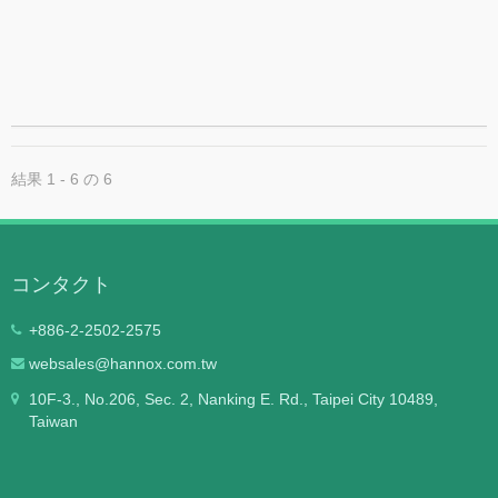
を提供することで、新しい組織を保護し、創傷治癒を促
進します。Hannox創傷ハイドロゲルは、慢性創傷（褥
瘡、糖尿病性足病変）、術後創傷、軽度の火傷ややけど
に特に適しています。Hannox創傷ハイドロゲルはアル
コールフリーで刺激性がなく、優れた創傷管理効果を発
揮します。 QMS / TFDA / ISO13485
結果 1 - 6 の 6
コンタクト
+886-2-2502-2575
websales@hannox.com.tw
10F-3., No.206, Sec. 2, Nanking E. Rd., Taipei City 10489,
Taiwan