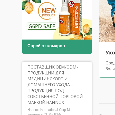
носа
Спрей от комаров
Раст
рта
Ух
Сред
ПОСТАВЩИК OEM/ODM-
боли
ПРОДУКЦИИ ДЛЯ
МЕДИЦИНСКОГО И
ДОМАШНЕГО УХОДА –
ПРОДУКЦИЯ ПОД
СОБСТВЕННОЙ ТОРГОВОЙ
МАРКОЙ.HANNOX
Hannox International Corp.Мы
являемся OEM/ODM-