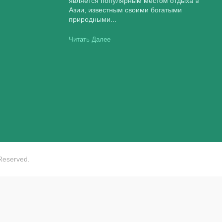
является популярным местом отдыха в
Азии, известным своими богатыми
природными...
Читать Далее
 Reserved.