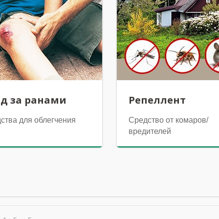
вор от язв в полости
Жидкий пластырь для 
в виде спрея
од за ранами
Репеллент
ства для облегчения
Средство от комаров/
вредителей