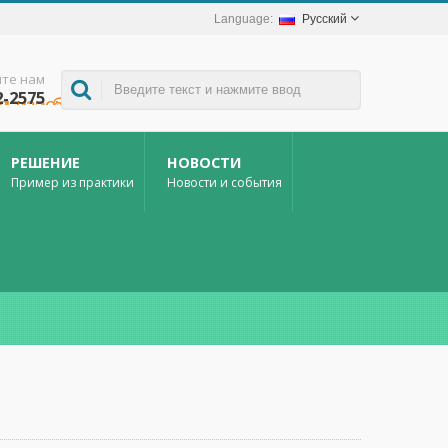
Русский
те нам
2-2575
ки заболеваний, передаваемых комарами, и других применений в сфере домашнего ухода за больными.
РЕШЕНИЕ
НОВОСТИ
Пример из практики
Новости и события