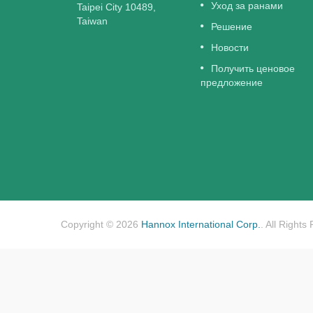
гидрогель, предназначенный для
Уход за ранами
Taipei City 10489,
лечения хронических и умеренно
Taiwan
Решение
экссудативных...
Новости
Читать Далее
Получить ценовое
предложение
Copyright © 2026
Hannox International Corp.
. All Rights