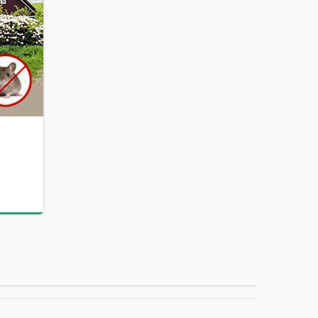
носа
Спрей от комаров