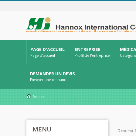
Hannox International Corp. - Nous accompagnons les importateurs, grossistes et distributeurs de dispositifs médicaux, ainsi que les marques du secteur de la santé, dans le lancement de solutions non médicamenteuses pour le soin des plaies et des muqueuses, notamment pour les ulcères buccaux, les soins de support 
PAGE D'ACCUEIL
ENTREPRISE
MÉDIC
Page d'accueil
Profil de l'entreprise
Catégori
DEMANDER UN DEVIS
Envoyer une demande
Accueil
MENU
Résultat 