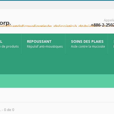
Appel
+886-2-250
en oncologie, la protection cutanée, les soins de la muqueuse nasale et la protection des plaies à domicile. Nous proposons également une gamme plus étendue de dispositifs médicaux pour la prévention et la prise en charge du diabète, la prévention des maladies transmises par les moustiques et d'autres applications de soins à domicile.
AL
REPOUSSANT
SOINS DES PLAIES
e de produits
Répulsif anti-moustiques
Aide contre la mucosite
1 - 0 de 0