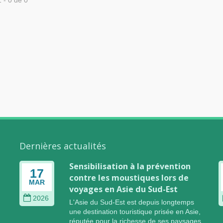
1 - 0 de 0
Dernières actualités
O
Sensibilisation à la prévention
17
contre les moustiques lors de
MAR
e
voyages en Asie du Sud-Est
2026
L'Asie du Sud-Est est depuis longtemps
une destination touristique prisée en Asie,
réputée pour la richesse de ses paysages