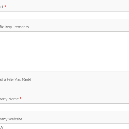
ion pour ulcères
Spray pour pansement n
aux
liquide