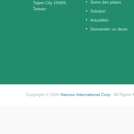
conçu pour les plaies exsudatives
Soins des plaies
Taipei City 10489,
plus
chroniques et modérées —
Taiwan
Solution
En Savoir Plus
Actualités
Demander un devis
Copyright © 2026
Hannox International Corp.
. All Rights